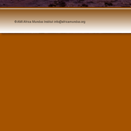
© AMI Africa Mundus Institut info@africamundus.org