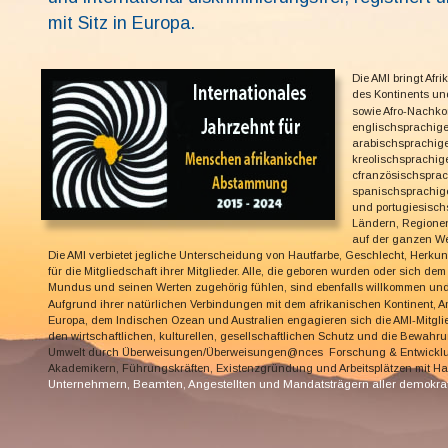
mit Sitz in Europa.
Die AMI bringt Afri
des Kontinents un
sowie Afro-Nachk
englischsprachige
arabischsprachige
kreolischsprachige
cfranzösischsprac
spanischsprachig
und portugiesisch
Ländern, Regionen 
auf der ganzen W
Die AMI verbietet jegliche Unterscheidung von Hautfarbe, Geschlecht, Herkun
für die Mitgliedschaft ihrer Mitglieder. Alle, die geboren wurden oder sich de
Mundus und seinen Werten zugehörig fühlen, sind ebenfalls willkommen und
Aufgrund ihrer natürlichen Verbindungen mit dem afrikanischen Kontinent, Ame
Europa, dem Indischen Ozean und Australien engagieren sich die AMI-Mitglie
den wirtschaftlichen, kulturellen, gesellschaftlichen Schutz und die Bewahr
Umwelt durch Überweisungen/Überweisungen@nces  Forschung & Entwicklu
Akademikern, Führungskräften, Existenzgründung und Arbeitsplätzen mit H
Unternehmern, Beamten, Angestellten und Mandatsträgern aller demokra